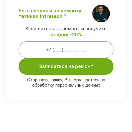
оговоренные сроки.
Официальная гарантия
– все все виды
Есть вопросы по ремонту
ремонта защищены сервисной
техники Infratech ?
гарантией.
Запишитесь на ремонт и получите
скидку -25%
Мы гарантируем:
80%
работ закрываем в вашем
присутствии
90%
деталей Infratech имеются на
Записаться на ремонт
складе в Санкт-Петербурге, остальные
поступают оперативно
Отправляя заявку, Вы соглашаетесь на
Подлинные запчасти Infratech и
обработку персональных данных
надёжные аналоги
– под любые запросы
85%
работ исполняются за 1–2 часа,
после приёма оптического прицела