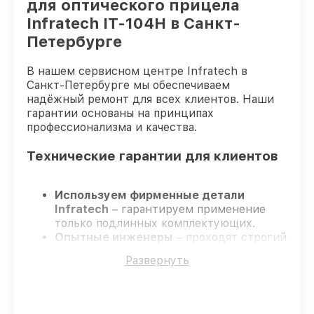
для оптического прицела
Infratech IT-104H в Санкт-
Петербурге
В нашем сервисном центре Infratech в
Санкт-Петербурге мы обеспечиваем
надёжный ремонт для всех клиентов. Наши
гарантии основаны на принципах
профессионализма и качества.
Технические гарантии для клиентов
Используем фирменные детали
Infratech
– гарантируем применение
только подлинных комплектующих.
Опытные инженеры
– проходят строгий
отбор, что подтверждает уровень их
Развернуть
профессионализма.
Заканчиваем ремонт в четко
оговоренные сроки
– ремонт
оптического прицела Infratech IT-104H в