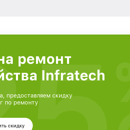
25
на ремонт
ства Infratech
а, предоставляем скидку
уг по ремонту
ить скидку