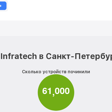
в
Infratech в Санкт-Петербу
Сколько устройств починили
6
1
0
0
0
,