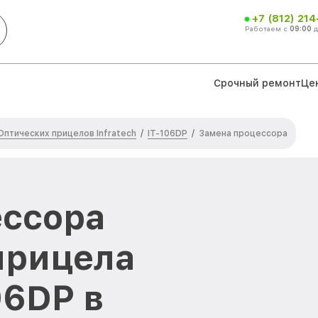
+7 (812) 21
Работаем с
09:00
Срочный ремонт
Це
Оптических прицелов Infratech
IT-106DP
/
/
Замена процессора
ессора
прицела
06DP в