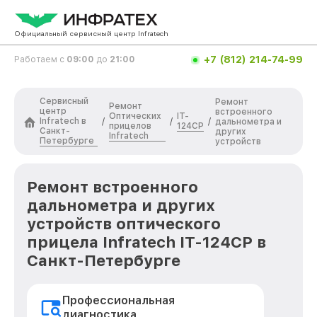
Официальный сервисный центр Infratech
+7 (812) 214-74-99
Работаем с
09:00
до
21:00
Сервисный
Ремонт
Ремонт
центр
встроенного
Оптических
IT-
Infratech в
/
/
/
дальнометра и
прицелов
124CP
Санкт-
других
Infratech
Петербурге
устройств
Ремонт встроенного
дальнометра и других
устройств оптического
прицела Infratech IT-124CP в
Санкт-Петербурге
Профессиональная
диагностика