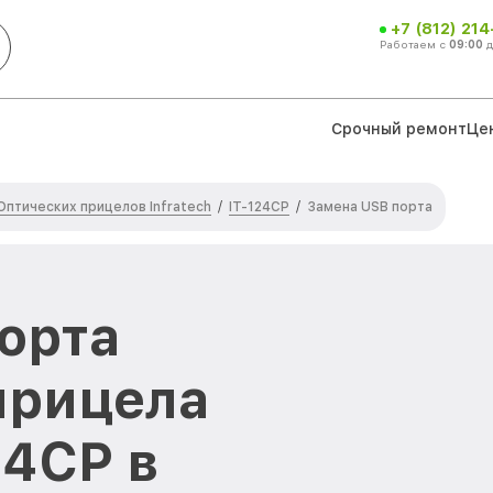
+7 (812) 21
Работаем с
09:00
Срочный ремонт
Це
Оптических прицелов Infratech
IT-124CP
/
/
Замена USB порта
орта
прицела
24CP в