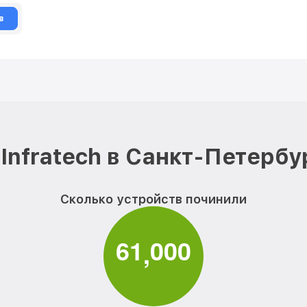
в
Infratech в Санкт-Петербу
Сколько устройств починили
6
1
0
0
0
,