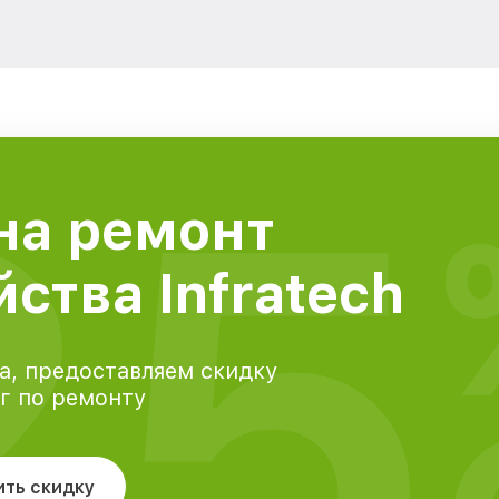
25
на ремонт
ства Infratech
а, предоставляем скидку
уг по ремонту
ить скидку