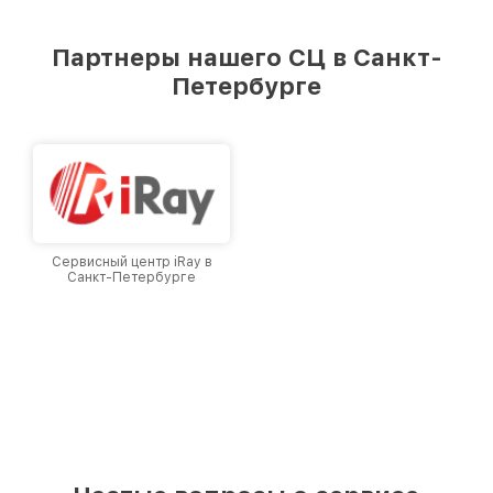
удовлетворен скоростью и качеством
предоставляемых услуг. Наша цель — стать
Партнеры нашего СЦ в Санкт-
лучшим сервисным центром Infratech в
Петербурге
городе Санкт-Петербурге, постоянно
повышая уровень доверия и лояльности
наших клиентов.
Сервисный центр iRay в
Санкт-Петербурге