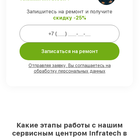
гарантией Infratech.
Запишитесь на ремонт и получите
скидку -25%
Мы гарантируем:
80%
ремонтов проводим в присутствии
клиента
90%
деталей Infratech есть в наличии в
Записаться на ремонт
мастерской или на складе в Санкт-
Петербурге, остальные доставляются
Отправляя заявку, Вы соглашаетесь на
быстро
обработку персональных данных
Оригинальные комплектующие
Infratech и качественные аналоги
–
для разного бюджета
85%
починок исполняются за 1–2 часа,
если мастер приступает к ремонту сразу
Какие этапы работы с нашим
сервисным центром Infratech в