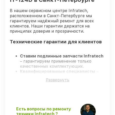
В нашем сервисном центре Infratech,
расположенном в Санкт-Петербурге мы
гарантируем надёжный ремонт для всех
клиентов. Наши гарантии держатся на
принципах доверия и прозрачности.
Технические гарантии для клиентов
Ставим подлинные запчасти Infratech
– гарантируем применение только
качественных комплектующих.
Квалифицированные специалисты
–
проходят постоянное обучение, что
Развернуть
гарантирует качество выполняемых
работ.
Соблюдаем сроки ремонта
– ремонт
оптического прицела Infratech IT-124D в
оговоренные сроки.
Гарантийное сопровождение
– все все
Есть вопросы по ремонту
виды ремонта защищены официальной
техники Infratech ?