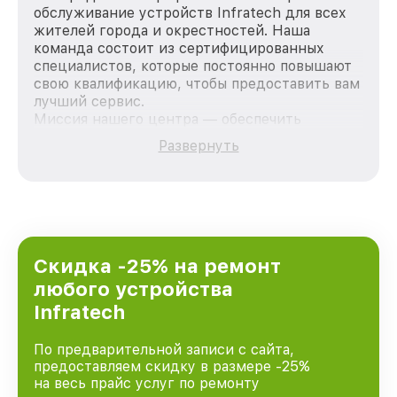
обслуживание устройств Infratech для всех
жителей города и окрестностей. Наша
команда состоит из сертифицированных
специалистов, которые постоянно повышают
свою квалификацию, чтобы предоставить вам
лучший сервис.
Миссия нашего центра — обеспечить
качественный и доступный ремонт для
Развернуть
каждого пользователя продукции Infratech,
вне зависимости от сложности поломки. Мы
стремимся к тому, чтобы каждый клиент был
удовлетворен скоростью и качеством
предоставляемых услуг. Наша цель — стать
лучшим сервисным центром Infratech в
городе Санкт-Петербурге, постоянно
Скидка -25% на ремонт
повышая уровень доверия и лояльности
любого устройства
наших клиентов.
Infratech
По предварительной записи с сайта,
предоставляем скидку в размере -25%
на весь прайс услуг по ремонту