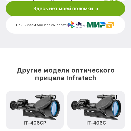
от 750₽
других устройств IT-124Н Infratech
Здесь нет моей поломки
Калибровка и настройка тепловизора
от 750₽
IT-124Н Infratech
Принимаем все формы оплаты
Ремонт датчика синхроимпульсов IT-
от 1550₽
124Н Infratech
Ремонт оптики IT-124Н Infratech
от 2000₽
Восстановление питания IT-124Н
от 650₽
Infratech
Другие модели оптического
Замена ключей управления IT-124Н
от 590₽
прицела Infratech
Infratech
Замена корпуса IT-124Н Infratech
от 1250₽
Замена аккумулятора IT-124Н Infratech
от 590₽
Замена процессора IT-124Н Infratech
от 650₽
IT–406СP
IT–406С
Замена USB порта IT-124Н Infratech
от 590₽