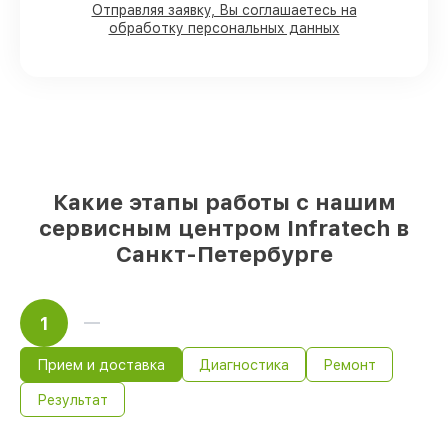
прицелов имеются в наличии или быстро
Отправляя заявку, Вы соглашаетесь на
обработку персональных данных
поставляются
Подбор оригинальных комплектующих
и надежных реплик с возможностью
выбрать
– с учётом всех запросов
85%
работ в течение пары часов, если
мастер приступает к починке сразу
Какие этапы работы с нашим
сервисным центром Infratech в
Санкт-Петербурге
1
Прием и доставка
Диагностика
Ремонт
Результат