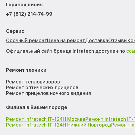
Горячая линия
+7 (812) 214-74-99
Сервис
Срочный ремонт
Цена на ремонт
Доставка
Отзывы
Ко
Официальный сайт бренда Infratech доступен по
сс
Ремонт техники
Ремонт тепловизоров
Ремонт оптических прицелов
Ремонт прицелов ночного видения
Филиал в Вашем городе
Ремонт Infratech IT-124Н Москва
Ремонт Infratech IT
Ремонт Infratech IT-124Н Нижний Новгород
Ремонт In