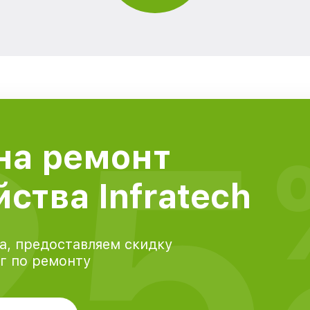
25
на ремонт
ства Infratech
а, предоставляем скидку
уг по ремонту