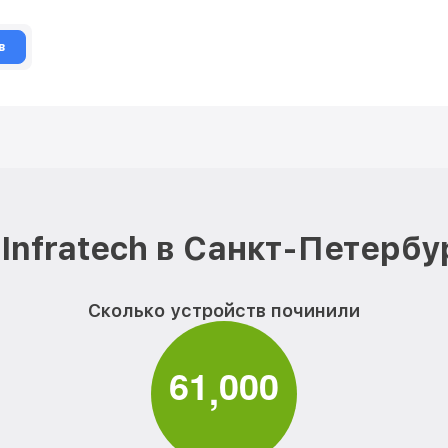
в
Infratech в Санкт-Петербу
Сколько устройств починили
6
1
0
0
0
,