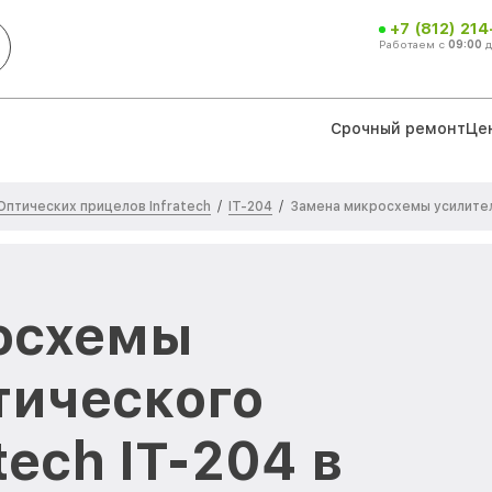
+7 (812) 21
Работаем с
09:00
Срочный ремонт
Це
Оптических прицелов Infratech
IT-204
/
/
Замена микросхемы усилите
осхемы
тического
tech IT-204 в