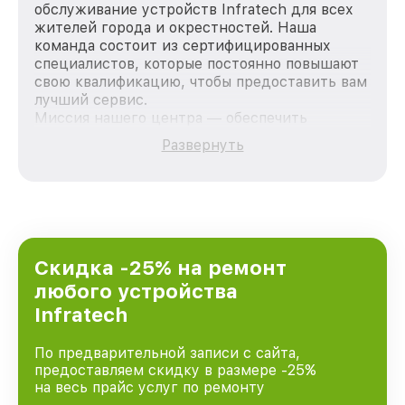
обслуживание устройств Infratech для всех
жителей города и окрестностей. Наша
команда состоит из сертифицированных
специалистов, которые постоянно повышают
свою квалификацию, чтобы предоставить вам
лучший сервис.
Миссия нашего центра — обеспечить
качественный и доступный ремонт для
Развернуть
каждого пользователя продукции Infratech,
вне зависимости от сложности поломки. Мы
стремимся к тому, чтобы каждый клиент был
удовлетворен скоростью и качеством
предоставляемых услуг. Наша цель — стать
лучшим сервисным центром Infratech в
городе Санкт-Петербурге, постоянно
Скидка -25% на ремонт
повышая уровень доверия и лояльности
любого устройства
наших клиентов.
Infratech
По предварительной записи с сайта,
предоставляем скидку в размере -25%
на весь прайс услуг по ремонту