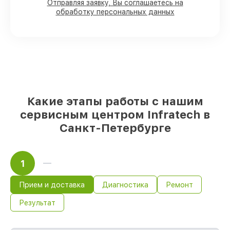
прицелов на складе или доступны для
Отправляя заявку, Вы соглашаетесь на
обработку персональных данных
срочного заказа
Качественные реплики и
оригинальные детали по вашему
выбору
– с учётом всех запросов
85%
работ в течение пары часов, если
мастер приступает к починке сразу
Какие этапы работы с нашим
сервисным центром Infratech в
Санкт-Петербурге
1
Прием и доставка
Диагностика
Ремонт
Результат