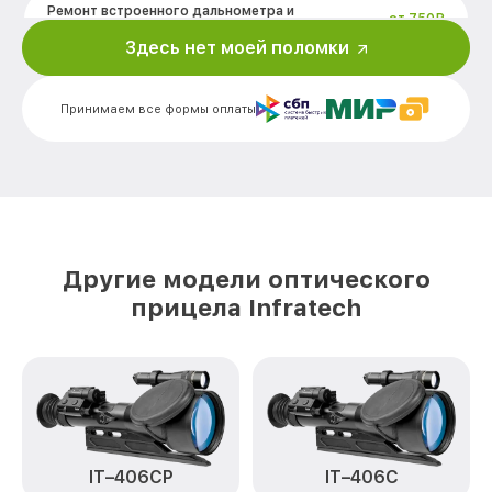
Ремонт встроенного дальнометра и
от 750₽
других устройств IT-204C Infratech
Здесь нет моей поломки
Калибровка и настройка тепловизора
от 750₽
IT-204C Infratech
Принимаем все формы оплаты
Ремонт датчика синхроимпульсов IT-
от 1550₽
204C Infratech
Ремонт оптики IT-204C Infratech
от 2000₽
Восстановление питания IT-204C
от 650₽
Infratech
Другие модели оптического
Замена ключей управления IT-204C
от 590₽
прицела Infratech
Infratech
Замена корпуса IT-204C Infratech
от 1250₽
Замена аккумулятора IT-204C Infratech
от 590₽
Замена процессора IT-204C Infratech
от 650₽
IT–406СP
IT–406С
Замена USB порта IT-204C Infratech
от 590₽