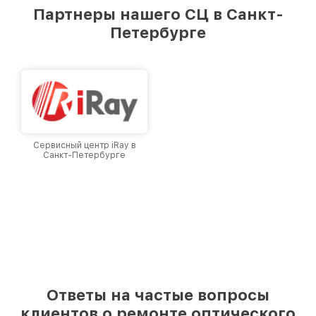
предоставляемых услуг. Наша цель — стать
Партнеры нашего СЦ в Санкт-
лучшим сервисным центром Infratech в
Петербурге
городе Санкт-Петербурге, постоянно
повышая уровень доверия и лояльности
наших клиентов.
Сервисный центр iRay в
Санкт-Петербурге
Ответы на частые вопросы
клиентов о ремонте оптического