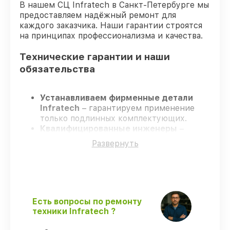
В нашем СЦ Infratech в Санкт-Петербурге мы
предоставляем надёжный ремонт для
каждого заказчика. Наши гарантии строятся
на принципах профессионализма и качества.
Технические гарантии и наши
обязательства
Устанавливаем фирменные детали
Infratech
– гарантируем применение
только подлинных комплектующих.
Квалифицированные инженеры
–
проходят строгий отбор, что
Развернуть
подтверждает уровень их
профессионализма.
Соблюдаем сроки ремонта
– ремонт
оптического прицела Infratech IT-204C
без задержек.
Официальная гарантия
– все
Есть вопросы по ремонту
ремонтные услуги и комплектующие
техники Infratech ?
защищены официальной гарантией