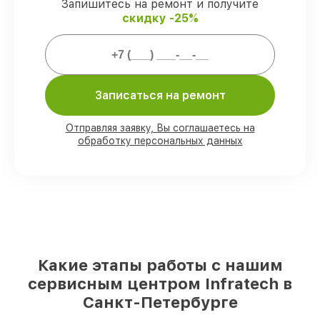
Infratech.
Запишитесь на ремонт и получите
скидку -25%
Мы гарантируем:
80%
заказов проводим с возможностью
Записаться на ремонт
личного присутствия владельца
90%
комплектующих Infratech есть в
наличии в мастерской или на складе в
Отправляя заявку, Вы соглашаетесь на
Санкт-Петербурге, остальные
обработку персональных данных
доставляются быстро
Подлинные запчасти Infratech и
надёжные аналоги
– с учётом любых
финансовых возможностей
85%
работ исполняются за 1–2 часа, при
незамедлительном начале работ
Какие этапы работы с нашим
сервисным центром Infratech в
Санкт-Петербурге