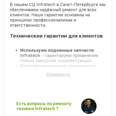
В нашем СЦ Infratech в Санкт-Петербурге мы
обеспечиваем надёжный ремонт для всех
клиентов. Наши гарантии основаны на
принципах профессионализма и
ответственности.
Технические гарантии для клиентов
Используем подлинные запчасти
Infratech
– гарантируем применение
только заводских комплектующих.
Квалифицированные специалисты
–
проходят строгий отбор, что
Развернуть
обеспечивает надёжную работу
устройства после ремонта.
Всегда выполняем ремонт вовремя
–
ремонт оптического прицела Infratech
IT-204CP в оговоренные сроки.
Гарантийное сопровождение
– все
Есть вопросы по ремонту
ремонтные услуги и комплектующие
техники Infratech ?
защищены сервисной гарантией.