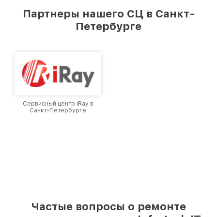
предоставляемых услуг. Наша цель — стать
Партнеры нашего СЦ в Санкт-
лучшим сервисным центром Infratech в
Петербурге
городе Санкт-Петербурге, постоянно
повышая уровень доверия и лояльности
наших клиентов.
Сервисный центр iRay в
Санкт-Петербурге
Частые вопросы о ремонте