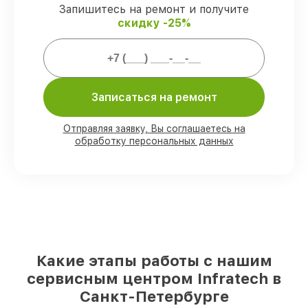
Запишитесь на ремонт и получите
скидку -25%
Мы гарантируем:
80%
работ закрываем с возможностью
личного присутствия владельца
90%
запчастей Infratech готовы к
Записаться на ремонт
установке в Санкт-Петербурге,
остальные поступают оперативно
Отправляя заявку, Вы соглашаетесь на
Оригинальные комплектующие
обработку персональных данных
Infratech и качественные аналоги
– с
учётом любых финансовых
возможностей
85%
починок занимают до 2 часов, при
незамедлительном начале работ
Какие этапы работы с нашим
сервисным центром Infratech в
Санкт-Петербурге