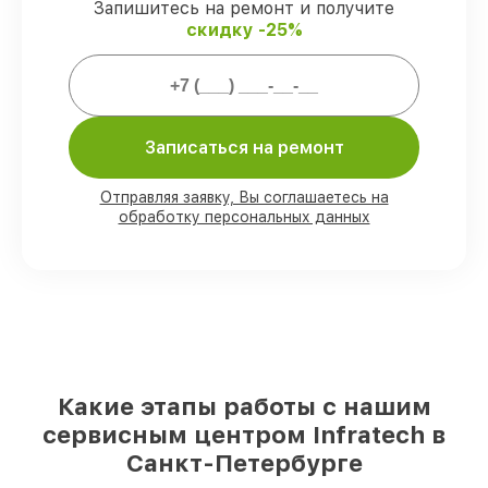
ремонтные услуги и комплектующие
Запишитесь на ремонт и получите
защищены официальной гарантией
скидку -25%
Infratech.
Мы гарантируем:
Записаться на ремонт
80%
работ выполняем с возможностью
личного присутствия владельца
Отправляя заявку, Вы соглашаетесь на
90%
комплектующих Infratech имеются
обработку персональных данных
на складе в Санкт-Петербурге,
остальные доступны для срочного заказа
Оригинальные комплектующие
Infratech и качественные аналоги
–
под любые запросы
85%
починок занимают до 2 часов, при
незамедлительном начале работ
Какие этапы работы с нашим
сервисным центром Infratech в
Санкт-Петербурге