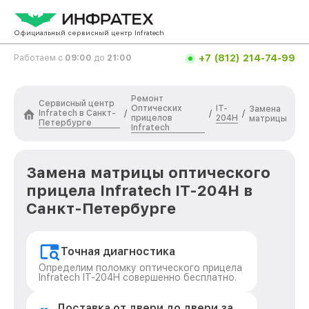
Официальный сервисный центр Infratech
+7 (812) 214-74-99
Работаем с
09:00
до
21:00
Ремонт
Сервисный центр
Оптических
IT-
Замена
Infratech в Санкт-
/
/
/
прицелов
204H
матрицы
Петербурге
Infratech
Замена матрицы оптического
прицела Infratech IT-204H в
Санкт-Петербурге
Точная диагностика
Определим поломку оптического прицела
Infratech IT-204H совершенно бесплатно.
Доставка от двери до двери за