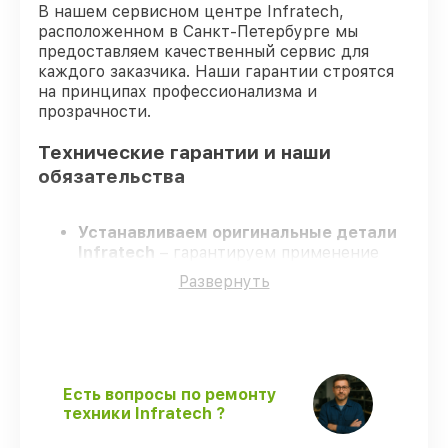
В нашем сервисном центре Infratech,
расположенном в Санкт-Петербурге мы
предоставляем качественный сервис для
каждого заказчика. Наши гарантии строятся
на принципах профессионализма и
прозрачности.
Технические гарантии и наши
обязательства
Устанавливаем оригинальные детали
Infratech
– гарантируем применение
только подлинных комплектующих.
Развернуть
Сертифицированные мастера
–
проходят постоянное обучение, что
обеспечивает надёжную работу
устройства после ремонта.
Соблюдаем сроки ремонта
– ремонт
оптического прицела Infratech IT-204H
Есть вопросы по ремонту
строго по договоренности.
техники Infratech ?
Поддержка после ремонта
– все