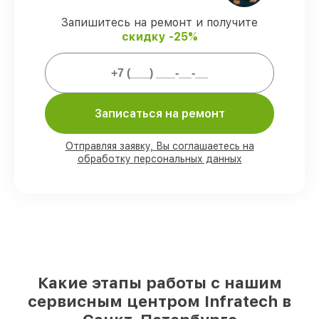
ремонтные услуги и комплектующие
защищены официальной гарантией
Запишитесь на ремонт и получите
Infratech.
скидку -25%
Мы гарантируем:
Записаться на ремонт
80%
заказов закрываем в вашем
присутствии
90%
комплектующих Infratech имеются
Отправляя заявку, Вы соглашаетесь на
на складе в Санкт-Петербурге,
обработку персональных данных
остальные поступают оперативно
Фирменные детали Infratech и
проверенные реплики
– с учётом любых
финансовых возможностей
85%
ремонтов выполняются в тот же
день, если мастер приступает к ремонту
сразу
Какие этапы работы с нашим
сервисным центром Infratech в