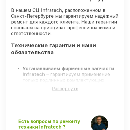
В нашем СЦ Infratech, расположенном в
Санкт-Петербурге мы гарантируем надёжный
ремонт для каждого клиента. Наши гарантии
основаны на принципах профессионализма и
ответственности.
Технические гарантии и наши
обязательства
Устанавливаем фирменные запчасти
Infratech
– гарантируем применение
только подлинных комплектующих.
Квалифицированные специалисты
–
Развернуть
проходят постоянное обучение, что
подтверждает уровень их
профессионализма.
Соблюдаем сроки ремонта
– ремонт
оптического прицела Infratech IT-404CP
без задержек.
Есть вопросы по ремонту
Гарантийное сопровождение
– все
техники Infratech ?