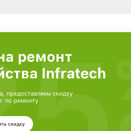
25
на ремонт
ства Infratech
а, предоставляем скидку
уг по ремонту
ить скидку