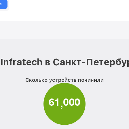
в
Infratech в Санкт-Петербу
Сколько устройств починили
6
1
0
0
0
,