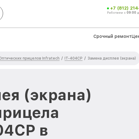
+7 (812) 21
Работаем с
09:00
Срочный ремонт
Це
Оптических прицелов Infratech
IT-404CP
/
/
Замена дисплея (экрана)
ея (экрана)
прицела
404CP в