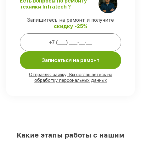
Есть вопросы по ремонту
ремонтные услуги и комплектующие
техники Infratech ?
защищены гарантийной поддержкой до
3 лет.
Запишитесь на ремонт и получите
скидку -25%
Мы гарантируем:
80%
работ выполняем с возможностью
личного присутствия владельца
Записаться на ремонт
90%
комплектующих Infratech имеются
на складе в Санкт-Петербурге,
Отправляя заявку, Вы соглашаетесь на
остальные доставляются быстро
обработку персональных данных
Подлинные запчасти Infratech и
надёжные аналоги
– под любые запросы
85%
работ занимают до 2 часов, если
мастер приступает к ремонту сразу
Какие этапы работы с нашим