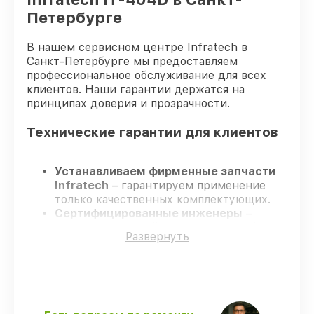
Петербурге
В нашем сервисном центре Infratech в
Санкт-Петербурге мы предоставляем
профессиональное обслуживание для всех
клиентов. Наши гарантии держатся на
принципах доверия и прозрачности.
Технические гарантии для клиентов
Устанавливаем фирменные запчасти
Infratech
– гарантируем применение
только качественных комплектующих.
Сертифицированные инженеры
–
проходят жёсткий контроль знаний и
Развернуть
навыков, что гарантирует качество
выполняемых работ.
Соблюдаем сроки ремонта
– ремонт
оптического прицела Infratech IT-404D
без задержек.
Официальная гарантия
– все