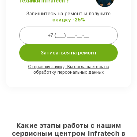
техники Infratech ?
гарантией Infratech.
Запишитесь на ремонт и получите
скидку -25%
Мы гарантируем:
80%
заказов выполняем в присутствии
клиента
90%
деталей Infratech готовы к
Записаться на ремонт
установке в Санкт-Петербурге,
остальные поступают оперативно
Отправляя заявку, Вы соглашаетесь на
Подлинные запчасти Infratech и
обработку персональных данных
надёжные аналоги
– под любые запросы
85%
починок выполняются в тот же день,
после приёма оптического прицела
Какие этапы работы с нашим
сервисным центром Infratech в