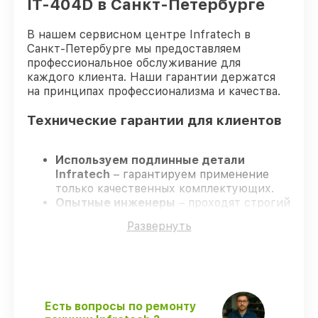
IT-404D в Санкт-Петербурге
В нашем сервисном центре Infratech в
Санкт-Петербурге мы предоставляем
профессиональное обслуживание для
каждого клиента. Наши гарантии держатся
на принципах профессионализма и качества.
Технические гарантии для клиентов
Используем подлинные детали
Infratech
– гарантируем применение
только качественных комплектующих.
Опытные инженеры
– проходят строгий
отбор, что подтверждает уровень их
Развернуть
профессионализма.
Заканчиваем ремонт в четко
оговоренные сроки
– ремонт
оптического прицела Infratech IT-404D
строго по договоренности.
Официальная гарантия
– все работы и
Есть вопросы по ремонту
запчасти защищены официальной