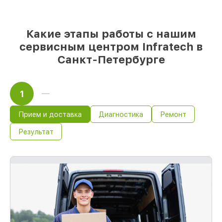
мы подстраиваемся под разные бюджеты
85%
работ по восстановлению Infratech
сделаем за 1–2 часа, если мастер
Какие этапы работы с нашим
начинает работу сразу
сервисным центром Infratech в
Санкт-Петербурге
1
Прием и доставка
Диагностика
Ремонт
Результат