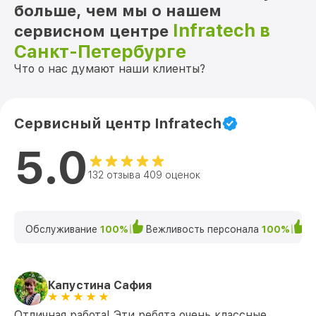
больше, чем мы о нашем
Infratech в
сервисном центре
Санкт-Петербурге
Что о нас думают наши клиенты?
Сервисный центр Infratech
5.0
132 отзыва 409 оценок
Обслуживание
100%
Вежливость персонала
100%
К
Капустина Сафия
Отличная работа! Эти ребята очень классные.