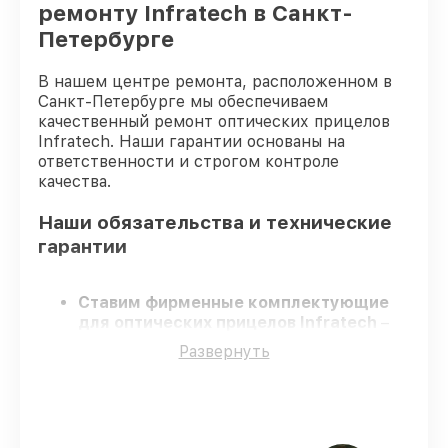
ремонту Infratech в Санкт-
Петербурге
В нашем центре ремонта, расположенном в
Санкт-Петербурге мы обеспечиваем
качественный ремонт оптических прицелов
Infratech. Наши гарантии основаны на
ответственности и строгом контроле
качества.
Наши обязательства и технические
гарантии
Ставим фирменные комплектующие
для оптических прицелов Infratech
–
только заводские запчасти для вашей
Развернуть
техники.
Сертифицированные инженеры
–
проходят серьезную проверку знаний и
навыков, что подтверждает высокий
уровень сервиса.