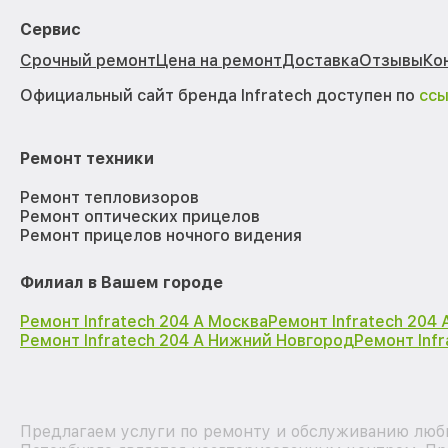
Сервис
Срочный ремонт
Цена на ремонт
Доставка
Отзывы
Ко
Официальный сайт бренда Infratech доступен по
сс
Ремонт техники
Ремонт тепловизоров
Ремонт оптических прицелов
Ремонт прицелов ночного видения
Филиал в Вашем городе
Ремонт Infratech 204 А Москва
Ремонт Infratech 204
Ремонт Infratech 204 А Нижний Новгород
Ремонт Inf
Предлагаем услуги по ремонту и обслуживанию любы