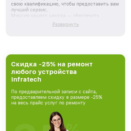
свою квалификацию, чтобы предоставить вам
лучший сервис.
Миссия нашего центра — обеспечить
качественный и доступный ремонт для
Развернуть
каждого пользователя продукции Infratech,
вне зависимости от сложности поломки. Мы
стремимся к тому, чтобы каждый клиент был
удовлетворен скоростью и качеством
предоставляемых услуг. Наша цель — стать
лучшим сервисным центром Infratech в
городе Санкт-Петербурге, постоянно
Скидка -25% на ремонт
повышая уровень доверия и лояльности
любого устройства
наших клиентов.
Infratech
По предварительной записи с сайта,
предоставляем скидку в размере -25%
на весь прайс услуг по ремонту
%