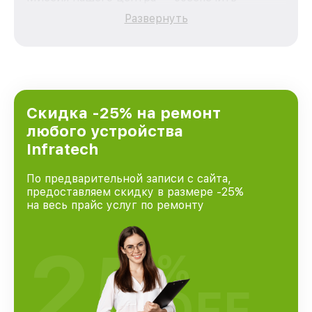
качественный и доступный ремонт для
Развернуть
каждого пользователя продукции Infratech,
вне зависимости от сложности поломки. Мы
стремимся к тому, чтобы каждый клиент был
удовлетворен скоростью и качеством
предоставляемых услуг. Наша цель — стать
лучшим сервисным центром Infratech в
городе Санкт-Петербурге, постоянно
Скидка -25% на ремонт
повышая уровень доверия и лояльности
любого устройства
наших клиентов.
Infratech
По предварительной записи с сайта,
предоставляем скидку в размере -25%
на весь прайс услуг по ремонту
25
%
OFF