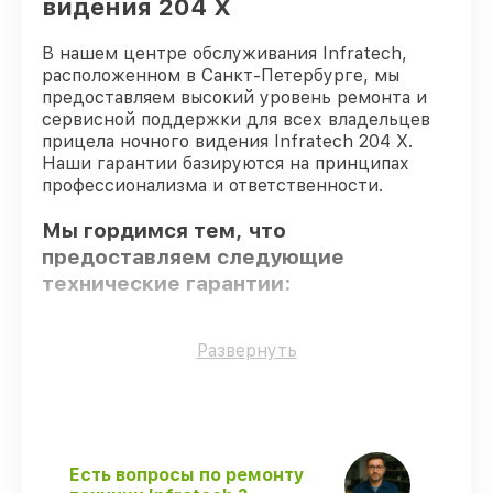
видения 204 Х
В нашем центре обслуживания Infratech,
расположенном в Санкт-Петербурге, мы
предоставляем высокий уровень ремонта и
сервисной поддержки для всех владельцев
прицела ночного видения Infratech 204 Х.
Наши гарантии базируются на принципах
профессионализма и ответственности.
Мы гордимся тем, что
предоставляем следующие
технические гарантии:
Оригинальные детали
– гарантируем
Развернуть
использование фирменных запчастей для
сервиса.
Квалифицированные специалисты
–
мастера проходят строгий отбор и
регулярное обучение.
Есть вопросы по ремонту
Соблюдение сроков восстановления
–