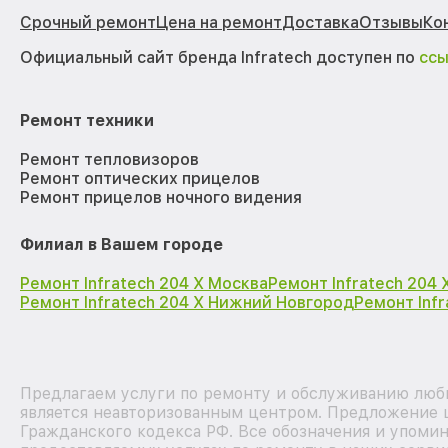
Срочный ремонт
Цена на ремонт
Доставка
Отзывы
Ко
Официальный сайт бренда Infratech доступен по
сс
Ремонт техники
Ремонт тепловизоров
Ремонт оптических прицелов
Ремонт прицелов ночного видения
Филиал в Вашем городе
Ремонт Infratech 204 Х Москва
Ремонт Infratech 204
Ремонт Infratech 204 Х Нижний Новгород
Ремонт Inf
Предлагаем услуги по ремонту и обслуживанию любы
является неавторизованным центром. Предложение ц
Гражданского кодекса РФ. Все обозначения и упоми