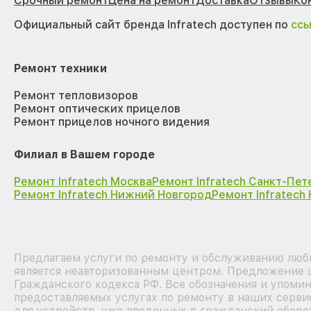
Срочный ремонт
Цена на ремонт
Доставка
Отзывы
Ко
Официальный сайт бренда Infratech доступен по
сс
Ремонт техники
Ремонт тепловизоров
Ремонт оптических прицелов
Ремонт прицелов ночного видения
Филиал в Вашем городе
Ремонт Infratech Москва
Ремонт Infratech Санкт-Пет
Ремонт Infratech Нижний Новгород
Ремонт Infratech
Предлагаем услуги по ремонту и обслуживанию любы
является неавторизованным центром. Предложение ц
Гражданского кодекса РФ. Все обозначения и упоми
предоставляемых услугах по ремонту в наших серви
для устройств, уже введенных в гражданский оборот