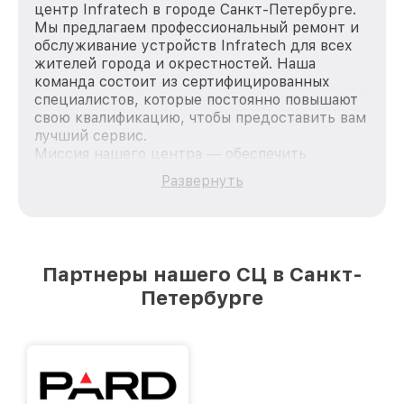
центр Infratech в городе Санкт-Петербурге.
Мы предлагаем профессиональный ремонт и
обслуживание устройств Infratech для всех
жителей города и окрестностей. Наша
команда состоит из сертифицированных
специалистов, которые постоянно повышают
свою квалификацию, чтобы предоставить вам
лучший сервис.
Миссия нашего центра — обеспечить
качественный и доступный ремонт для
Развернуть
каждого пользователя продукции Infratech,
вне зависимости от сложности поломки. Мы
стремимся к тому, чтобы каждый клиент был
удовлетворен скоростью и качеством
предоставляемых услуг. Наша цель — стать
Партнеры нашего СЦ в Санкт-
лучшим сервисным центром Infratech в
Петербурге
городе Санкт-Петербурге, постоянно
повышая уровень доверия и лояльности
наших клиентов.