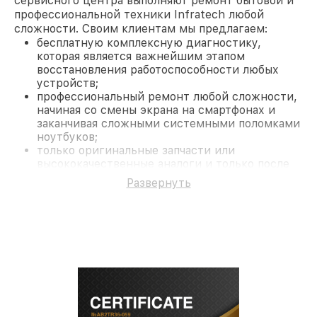
сервисного центра выполняют ремонт бытовой и
профессиональной техники Infratech любой
сложности. Своим клиентам мы предлагаем:
бесплатную комплексную диагностику,
которая является важнейшим этапом
восстановления работоспособности любых
устройств;
профессиональный ремонт любой сложности,
начиная со смены экрана на смартфонах и
заканчивая сложными системными поломками
ноутбуков;
только оригинальные запчасти или
высококачественные аналоги и только после
согласования с клиентом.
Развернуть
На все работы и замененные комплектующие
предоставляется длительная гарантия. В случае
поломки по условиям гарантии, мы бесплатно
исправим ситуацию.
Наши преимущества
Преимуществами нашего сервисного центра
Infratech в Санкт-Петербурге являются:
лучшие специалисты с многолетним опытом и
безупречной репутацией;