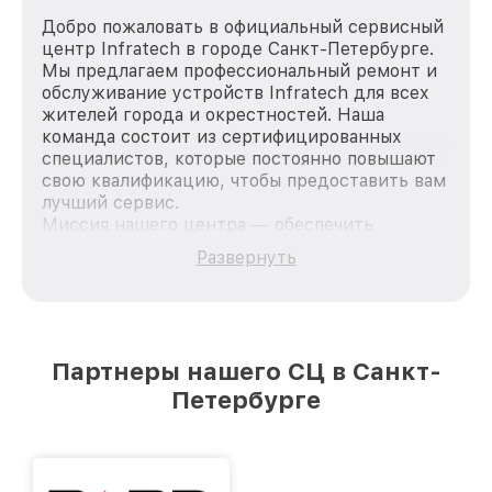
Добро пожаловать в официальный сервисный
центр Infratech в городе Санкт-Петербурге.
Мы предлагаем профессиональный ремонт и
обслуживание устройств Infratech для всех
жителей города и окрестностей. Наша
команда состоит из сертифицированных
специалистов, которые постоянно повышают
свою квалификацию, чтобы предоставить вам
лучший сервис.
Миссия нашего центра — обеспечить
качественный и доступный ремонт для
Развернуть
каждого пользователя продукции Infratech,
вне зависимости от сложности поломки. Мы
стремимся к тому, чтобы каждый клиент был
удовлетворен скоростью и качеством
предоставляемых услуг. Наша цель — стать
Партнеры нашего СЦ в Санкт-
лучшим сервисным центром Infratech в
Петербурге
городе Санкт-Петербурге, постоянно
повышая уровень доверия и лояльности
наших клиентов.