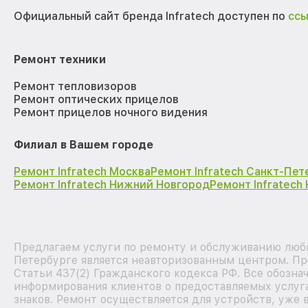
Официальный сайт бренда Infratech доступен по
сс
Ремонт техники
Ремонт тепловизоров
Ремонт оптических прицелов
Ремонт прицелов ночного видения
Филиал в Вашем городе
Ремонт Infratech Москва
Ремонт Infratech Санкт-Пет
Ремонт Infratech Нижний Новгород
Ремонт Infratech
Предлагаем услуги по ремонту и обслуживанию любы
Петербурге является неавторизованным центром. Пр
Статьи 437(2) Гражданского кодекса РФ. Все обозна
информирования клиентов о предоставляемых услуга
знаков. Ремонт осуществляется для устройств, уже 