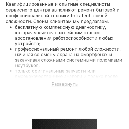
Квалифицированные и опытные специалисты
сервисного центра выполняют ремонт бытовой и
профессиональной техники Infratech любой
сложности. Своим клиентам мы предлагаем:
бесплатную комплексную диагностику,
которая является важнейшим этапом
восстановления работоспособности любых
устройств;
профессиональный ремонт любой сложности,
начиная со смены экрана на смартфонах и
заканчивая сложными системными поломками
ноутбуков;
только оригинальные запчасти или
высококачественные аналоги и только после
согласования с клиентом.
Развернуть
На все работы и замененные комплектующие
предоставляется длительная гарантия. В случае
поломки по условиям гарантии, мы бесплатно
исправим ситуацию.
Наши преимущества
Преимуществами нашего сервисного центра
Infratech в Санкт-Петербурге являются:
лучшие специалисты с многолетним опытом и