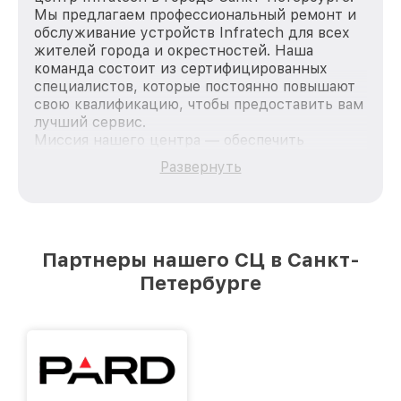
Мы предлагаем профессиональный ремонт и
обслуживание устройств Infratech для всех
жителей города и окрестностей. Наша
команда состоит из сертифицированных
специалистов, которые постоянно повышают
свою квалификацию, чтобы предоставить вам
лучший сервис.
Миссия нашего центра — обеспечить
качественный и доступный ремонт для
Развернуть
каждого пользователя продукции Infratech,
вне зависимости от сложности поломки. Мы
стремимся к тому, чтобы каждый клиент был
удовлетворен скоростью и качеством
предоставляемых услуг. Наша цель — стать
Партнеры нашего СЦ в Санкт-
лучшим сервисным центром Infratech в
Петербурге
городе Санкт-Петербурге, постоянно
повышая уровень доверия и лояльности
наших клиентов.