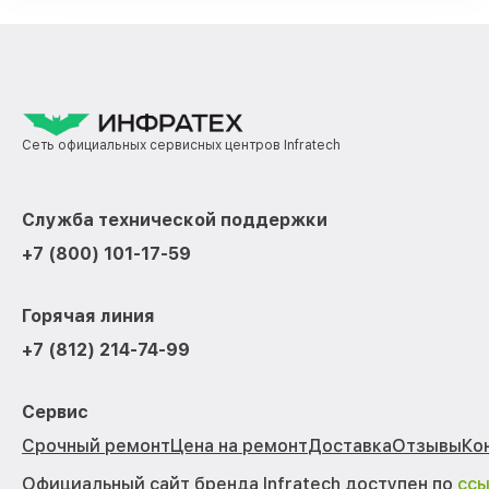
Сеть официальных сервисных центров Infratech
Служба технической поддержки
+7 (800) 101-17-59
Горячая линия
+7 (812) 214-74-99
Сервис
Срочный ремонт
Цена на ремонт
Доставка
Отзывы
Ко
Официальный сайт бренда Infratech доступен по
сс