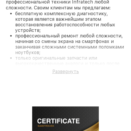
профессиональной техники Infratech любой
сложности. Своим клиентам мы предлагаем:
бесплатную комплексную диагностику,
которая является важнейшим этапом
восстановления работоспособности любых
устройств;
профессиональный ремонт любой сложности,
начиная со смены экрана на смартфонах и
заканчивая сложными системными поломками
ноутбуков;
только оригинальные запчасти или
высококачественные аналоги и только после
согласования с клиентом.
Развернуть
На все работы и замененные комплектующие
предоставляется длительная гарантия. В случае
поломки по условиям гарантии, мы бесплатно
исправим ситуацию.
Наши преимущества
Преимуществами нашего сервисного центра
Infratech в Санкт-Петербурге являются:
лучшие специалисты с многолетним опытом и
безупречной репутацией;
современное оборудование и