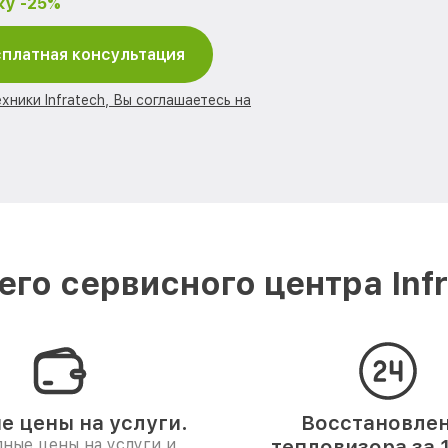
ку -25%
платная консультация
хники Infratech, Вы соглашаетесь на
го сервисного центра Infr
е цены на услуги.
Восстановле
ные цены на услуги и
тепловизора за 