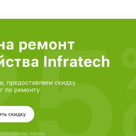
25
на ремонт
ства Infratech
а, предоставляем скидку
уг по ремонту
ить скидку
 персональных данных