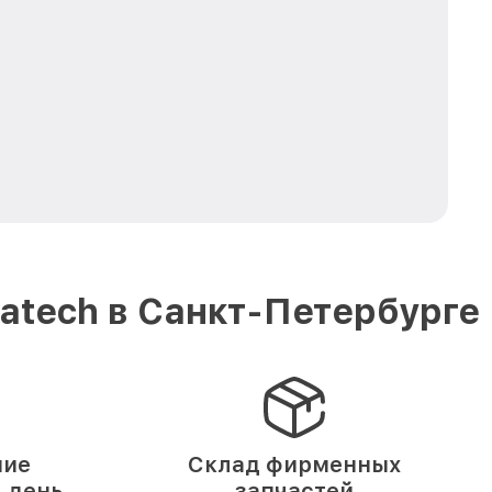
atech в Санкт-Петербурге
ние
Склад фирменных
1 день
запчастей