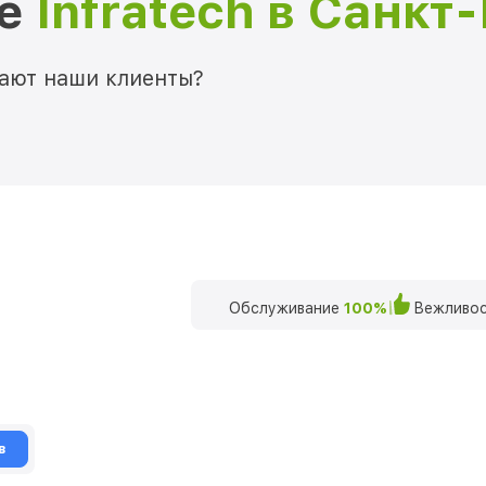
ре
Infratech в Санкт
мают наши клиенты?
Обслуживание
100%
Вежливос
в