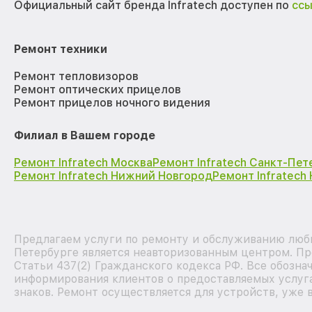
Официальный сайт бренда Infratech доступен по
сс
Ремонт техники
Ремонт тепловизоров
Ремонт оптических прицелов
Ремонт прицелов ночного видения
Филиал в Вашем городе
Ремонт Infratech Москва
Ремонт Infratech Санкт-Пет
Ремонт Infratech Нижний Новгород
Ремонт Infratech
Предлагаем услуги по ремонту и обслуживанию любых
Петербурге является неавторизованным центром. Пр
Статьи 437(2) Гражданского кодекса РФ. Все обозна
информирования клиентов о предоставляемых услуга
знаков. Ремонт осуществляется для устройств, уже 