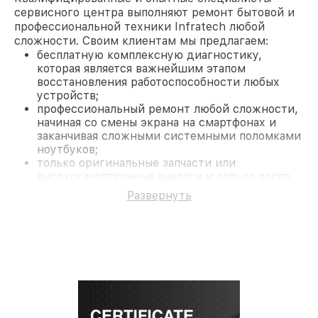
сервисного центра выполняют ремонт бытовой и
профессиональной техники Infratech любой
сложности. Своим клиентам мы предлагаем:
бесплатную комплексную диагностику,
которая является важнейшим этапом
восстановления работоспособности любых
устройств;
профессиональный ремонт любой сложности,
начиная со смены экрана на смартфонах и
заканчивая сложными системными поломками
ноутбуков;
только оригинальные запчасти или
высококачественные аналоги и только после
согласования с клиентом.
Развернуть
На все работы и замененные комплектующие
предоставляется длительная гарантия. В случае
поломки по условиям гарантии, мы бесплатно
исправим ситуацию.
Наши преимущества
Преимуществами нашего сервисного центра
Infratech в Санкт-Петербурге являются:
лучшие специалисты с многолетним опытом и
безупречной репутацией;