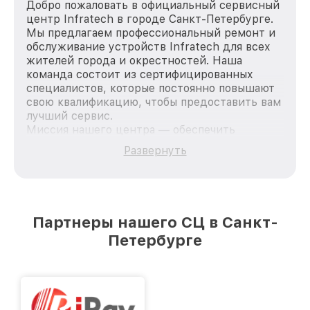
Добро пожаловать в официальный сервисный
центр Infratech в городе Санкт-Петербурге.
Мы предлагаем профессиональный ремонт и
обслуживание устройств Infratech для всех
жителей города и окрестностей. Наша
команда состоит из сертифицированных
специалистов, которые постоянно повышают
свою квалификацию, чтобы предоставить вам
лучший сервис.
Миссия нашего центра — обеспечить
качественный и доступный ремонт для
Развернуть
каждого пользователя продукции Infratech,
вне зависимости от сложности поломки. Мы
стремимся к тому, чтобы каждый клиент был
удовлетворен скоростью и качеством
предоставляемых услуг. Наша цель — стать
Партнеры нашего СЦ в Санкт-
лучшим сервисным центром Infratech в
Петербурге
городе Санкт-Петербурге, постоянно
повышая уровень доверия и лояльности
наших клиентов.