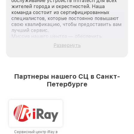
обслуживание устройств Infratech для всех
жителей города и окрестностей. Наша
команда состоит из сертифицированных
специалистов, которые постоянно повышают
свою квалификацию, чтобы предоставить вам
лучший сервис.
Миссия нашего центра — обеспечить
качественный и доступный ремонт для
Развернуть
каждого пользователя продукции Infratech,
вне зависимости от сложности поломки. Мы
стремимся к тому, чтобы каждый клиент был
удовлетворен скоростью и качеством
предоставляемых услуг. Наша цель — стать
Партнеры нашего СЦ в Санкт-
лучшим сервисным центром Infratech в
Петербурге
городе Санкт-Петербурге, постоянно
повышая уровень доверия и лояльности
наших клиентов.
Сервисный центр iRay в