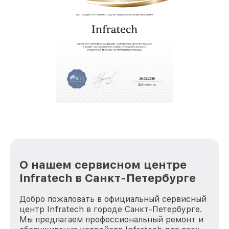
собственный склад комплектующих, что
позволяет сократить сроки
звернуть
восстановительных работ;
услуги курьера для владельцев
крупногабаритной техники, которые
обеспечат доставку устройств в сервис в
полной сохранности и бесплатно.
За годы своей деятельности мы получали только
положительные отзывы и обрели отличную
репутацию. Мы постоянно совершенствуемся и
стараемся каждый день делать наш сервис еще
лучше!
О нашем сервисном центре
Infratech в Санкт-Петербурге
Добро пожаловать в официальный сервисный
центр Infratech в городе Санкт-Петербурге.
Мы предлагаем профессиональный ремонт и