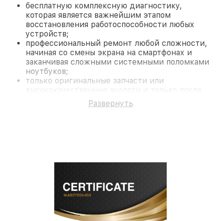
бесплатную комплексную диагностику,
которая является важнейшим этапом
восстановления работоспособности любых
устройств;
профессиональный ремонт любой сложности,
начиная со смены экрана на смартфонах и
заканчивая сложными системными поломками
ноутбуков;
только оригинальные запчасти или
высококачественные аналоги и только после
согласования с клиентом.
Развернуть
На все работы и замененные комплектующие
предоставляется длительная гарантия. В случае
поломки по условиям гарантии, мы бесплатно
исправим ситуацию.
Наши преимущества
Преимуществами нашего сервисного центра
Infratech в Санкт-Петербурге являются:
лучшие специалисты с многолетним опытом и
безупречной репутацией;
современное оборудование и
лицензированное ПО в ремонтно-
диагностических мастерских;