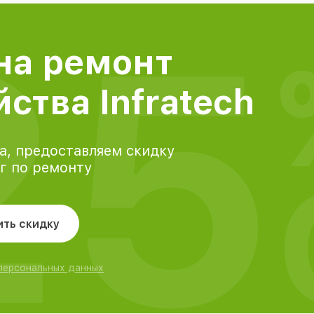
25
на ремонт
ства Infratech
а, предоставляем скидку
уг по ремонту
ить скидку
 персональных данных