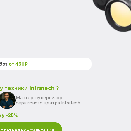
абот
от 450₽
 техники Infratech ?
Мастер-супервизор
сервисного центра Infratech
ку -25%
платная консультация